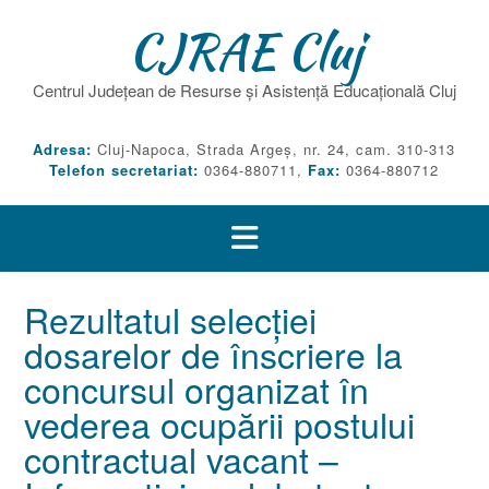
Skip
CJRAE Cluj
to
content
Centrul Județean de Resurse și Asistență Educațională Cluj
Adresa:
Cluj-Napoca, Strada Argeș, nr. 24, cam. 310-313
Telefon secretariat:
0364-880711,
Fax:
0364-880712
Rezultatul selecției
dosarelor de înscriere la
concursul organizat în
vederea ocupării postului
contractual vacant –