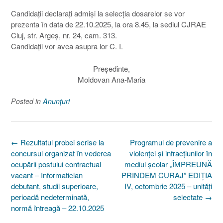
Candidații declarați admiși la selecția dosarelor se vor
prezenta în data de 22.10.2025, la ora 8.45, la sediul CJRAE
Cluj, str. Argeș, nr. 24, cam. 313.
Candidații vor avea asupra lor C. I.
Preşedinte,
Moldovan Ana-Maria
Posted in
Anunțuri
Post
←
Rezultatul probei scrise la
Programul de prevenire a
navigation
concursul organizat în vederea
violenței și infracțiunilor în
ocupării postului contractual
mediul școlar „ÎMPREUNĂ
vacant – Informatician
PRINDEM CURAJ” EDIȚIA
debutant, studii superioare,
IV, octombrie 2025 – unități
perioadă nedeterminată,
selectate
→
normă întreagă – 22.10.2025