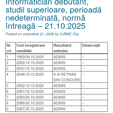
Informatician debutant,
studii superioare, perioadă
nedeterminată, normă
întreagă – 21.10.2025
Posted on
octombrie 21, 2025
by
CJRAE Cluj
Nr.
Cod înregistrare
Rezultatul
Observații
crt.
candidat
selecției
1
1963/09.10.2025
ADMIS
–
2
2002/14.10.2025
ADMIS
–
3
2047/15.10.2025
ADMIS
–
4
2048/15.10.2025
S-A RETRAS
–
DIN CONCURS
5
2052/15.10.2025
ADMIS
–
6
2067/16.10.2025
ADMIS
–
7
2083/20.10.2025
ADMIS
–
8
2086/20.10.2025
ADMIS
–
9
2087/20.10.2025
ADMIS
–